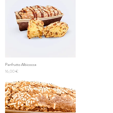
Panfrutto Albicocca
Prezzo
16,00 €