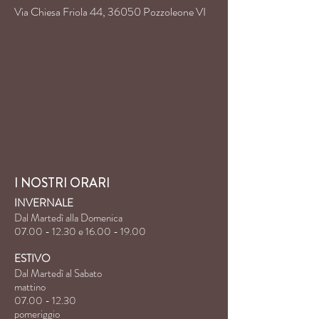
Via Chiesa Friola 44, 36050 Pozzoleone VI
I NOSTRI ORARI
INVERNALE
Dal Martedì alla Domenica
07.00 - 12.30
e
16.00 - 19.00
ESTIVO
Dal Martedì al Sabato
mattino
07.00 - 12.30
pomeriggio