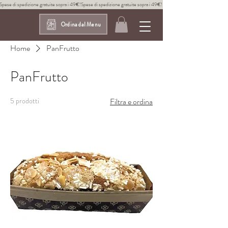
Spese di spedizione gratuite sopra i 49€!
Ordina dal Menu
Home
PanFrutto
PanFrutto
5 prodotti
Filtra e ordina