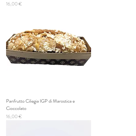
Prezzo
16,00 €
Panfrutto Ciliegia IGP di Marostica e
Cioccolato
Prezzo
16,00 €