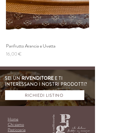
Panfrutto Arancia e Uvetta
Prezzo
16,00 €
SEI UN
RIVENDITORE
E TI
INTERESSANO I NOSTRI PRODOTTI?
RICHIEDI LISTINO
Ho
me
Chi siamo
Pasti
cce
ria