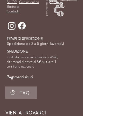
SHOP
|
Ordina online
Business
Con
tatti
TEMPI DI SPEDIZIONE
Spedizione da 2 a 5 giorni lavorativi
SPEDIZIONE
Gratuita per ordini superiori a 49€,
altrimenti al costo di
5€ su tutto il
territorio nazionale
Pagamenti sicuri
FAQ
VIENI A TROVARCI