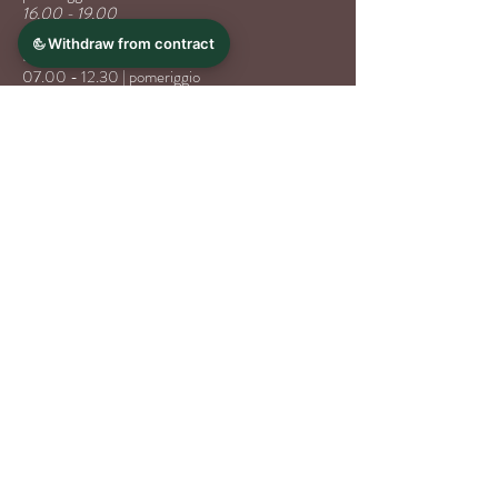
16.00 - 19.00
Domenica
07.00 - 12.30
| pomeriggio
Chiuso
Chiamaci
Scrivici
Voglia di dolce?
Ordina online
, ritira in negozio.
Ordina ora
CONTATTACI