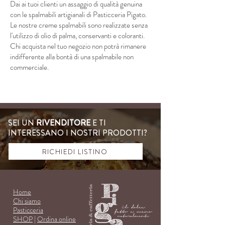
Dai ai tuoi clienti un assaggio di qualità genuina
con le spalmabili artigianali di Pasticceria Pigato.
Le nostre creme spalmabili sono realizzate senza
l'utilizzo di olio di palma, conservanti e coloranti.
Chi acquista nel tuo negozio non potrà rimanere
indifferente alla bontà di una spalmabile non
commerciale.
SEI UN
RIVENDITORE
E TI
INTERESSANO I NOSTRI PRODOTTI?
RICHIEDI LISTINO
Ho
me
Chi siamo
Pasti
cce
ria
SHOP
|
Ordina online