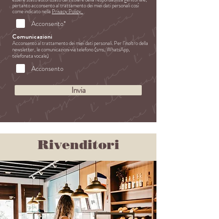
pertanto acconsento al trattamento dei
miei dati personali così
come indicato nella
Privacy Policy.
Acconsento*
Comunicazioni
Acc
onsento al trattamento dei miei dati personali. Per l’inoltro della
newsletter, le comunicazioni via telefono (sms, WhatsApp,
telefonata vocale)
Acconsento
Invia
Rivenditori