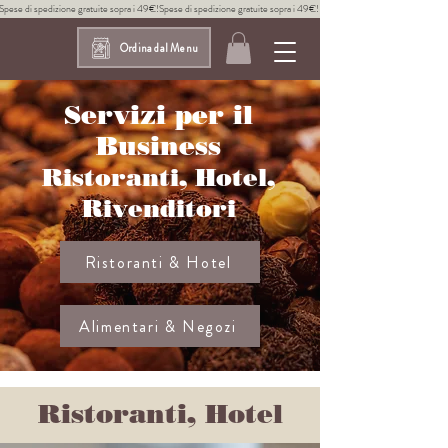
Spese di spedizione gratuite sopra i 49€!
Ordina dal Menu
Servizi per il
Business
Ristoranti, Hotel,
Rivenditori
Ristoranti & Hotel
Alimentari & Negozi
Ristoranti, Hotel