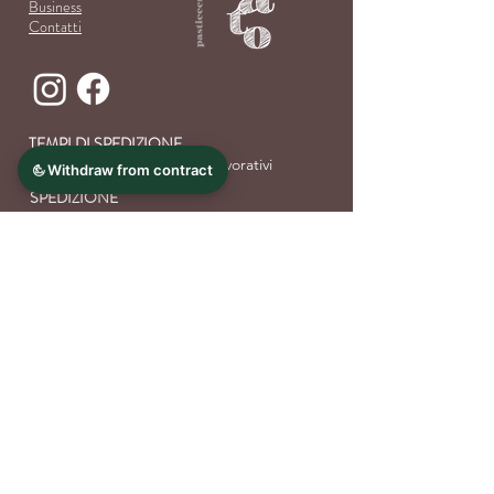
Business
Con
tatti
TEMPI DI SPEDIZIONE
Spedizione da 2 a 5 giorni lavorativi
SPEDIZIONE
Gratuita per ordini superiori a 49€,
altrimenti al costo di
5€ su tutto il
territorio nazionale
Pagamenti sicuri
FAQ
VIENI A TROVARCI
Via Chiesa Friola 44, 36050 Pozzoleone VI