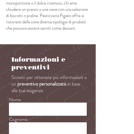
monoporzione o il dolce cremoso, chi ama
chiudere un pranzo o una cena con una selezione
di biscotti o praline. Pasticceria Pigato offre ai
ristoranti della zona diverse tipologie di prodotti
che possono essere serviti come dessert.
formazioni e
In
preventivi
Scrivici per ottenere più informazioni o
un
preventivo personalizzato
in base
alle tue esigenze.
Nome
Cognome