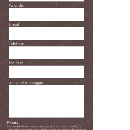
Azienda
Email
Telefono
Indirizzo
Scrivi un messaggio
Privacy
Dichiaro di avere compiuto sedici anni, e se minore di sedici, di
essere stato autorizzato dal titolare della responsabilità genitoriale,