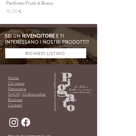
Panfrutto Frutti di Bosco
Prezzo
16,00 €
SEI UN
RIVENDITORE
E TI
INTERESSANO I NOSTRI PRODOTTI?
RICHIEDI LISTINO
Ho
me
Chi siamo
Pasti
cce
ria
SHOP
|
Ordina online
Business
Con
tatti