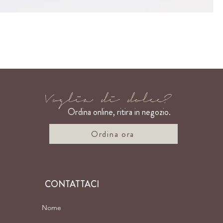
Voglia di dolce?
Ordina online
, ritira in negozio.
Ordina ora
CONTATTACI
Nome