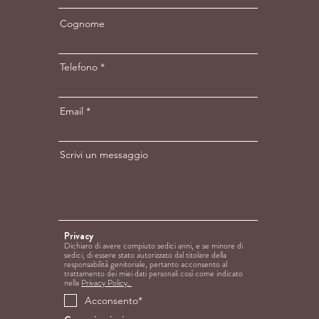
Cognome
Telefono
Email
Scrivi un messaggio
Privacy
Dichiaro di avere compiuto sedici anni, e se minore di
sedici, di essere stato autorizzato dal titolare della
responsabilità genitoriale, pertanto acconsento al
trattamento dei
miei dati personali così come indicato
nella
Privacy Policy.
Acconsento*