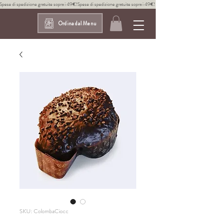
Spese di spedizione gratuite sopra i 49€!
Ordina dal Menu
SKU: ColombaCiocc