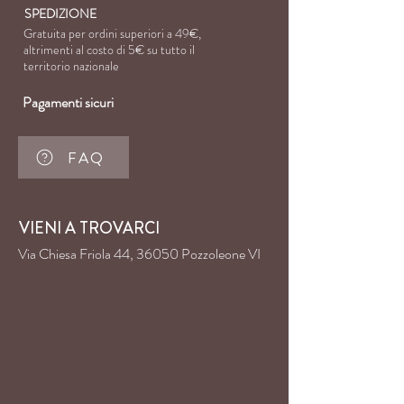
SPEDIZIONE
Gratuita per ordini superiori a 49€,
altrimenti al costo di
5€ su tutto il
territorio nazionale
Pagamenti sicuri
FAQ
VIENI A TROVARCI
Via Chiesa Friola 44, 36050 Pozzoleone VI