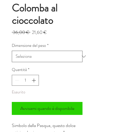
Colomba al
cioccolato
Prezzo
Prezzo
 36,00 € 
21,60 €
regolare
scontato
Dimensione del peso
*
Quantità
*
Esaurito
Avvisami quando è disponibile
Simbolo della Pasqua, questo dolce