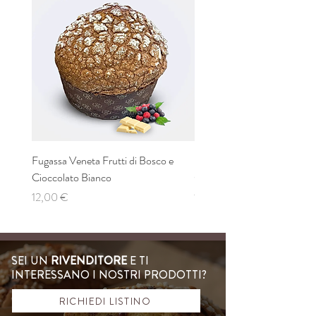
Fibre
2,7 g
Proteine
7,4 g
Sale
0,491 g
Alcool
0,0 g
Fugassa Veneta Frutti di Bosco e
Fugassa Veneta Albicocca e
Cioccolato Bianco
Cioccolato al Latte
Prezzo
Prezzo
12,00 €
12,00 €
SEI UN
RIVENDITORE
E TI
INTERESSANO I NOSTRI PRODOTTI?
RICHIEDI LISTINO