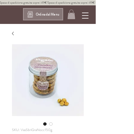
Spese di spedizione gratuite sopra i 49€!
Ordina dal Menu
SKU: VasSbriGraNocc150g