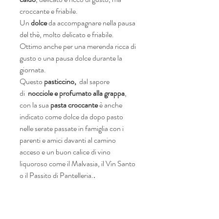
croccante e friabile.
Un
dolce
da accompagnare nella pausa
del thè, molto delicato e friabile.
Ottimo anche per una merenda ricca di
gusto o una pausa dolce durante la
giornata.
Questo
pasticcino,
dal sapore
di
nocciole e profumato alla grappa
,
con la sua
pasta croccante
è anche
indicato come dolce da dopo pasto
nelle serate passate in famiglia con i
parenti e amici davanti al camino
acceso e un buon calice di vino
liquoroso come il Malvasia, il Vin Santo
o il Passito di Pantelleria.
.