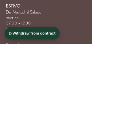
ESTIVO
Dal Martedì al Sabato
mattino
07.00 - 12.30
pomeriggio
16.00 - 19.00
Domenica
07.00 - 12.30
| pomeriggio
Chiuso
Chiamaci
Scrivici
Voglia di dolce?
Ordina online
, ritira in negozio.
Ordina ora