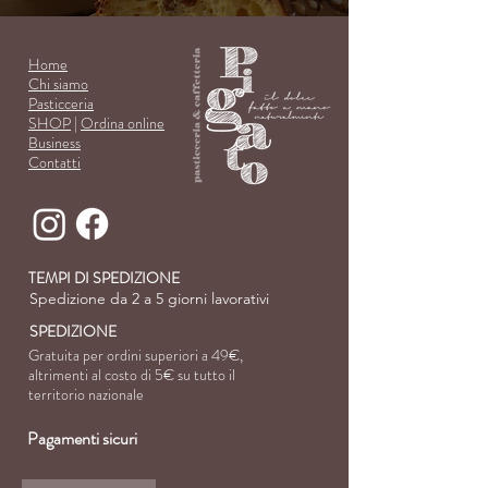
Ho
me
Chi siamo
Pasti
cce
ria
SHOP
|
Ordina online
Business
Con
tatti
TEMPI DI SPEDIZIONE
Spedizione da 2 a 5 giorni lavorativi
SPEDIZIONE
Gratuita per ordini superiori a 49€,
altrimenti al costo di
5€ su tutto il
territorio nazionale
Pagamenti sicuri