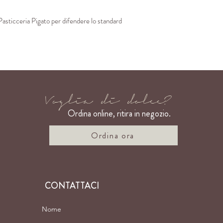
Pasticceria Piga
to per difendere lo standard
Voglia di dolce?
Ordina online
, ritira in negozio.
Ordina ora
CONTATTACI
Nome