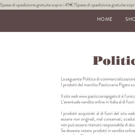
Spese di spedizione gratuite sopra i 49€!
HOME
SH
Politi
La seguente Politica di commercializzazione è 
I prodotti del marchio Pasticceria Pigato sono
Il sito web
www.pasticceriapigato.it
è l’unico
L’eventuale vendita online in Italia al di fuor
I prodotti acquistati al di fuori del sito we
essere non originali, mal conservati, scadut
non può essere ritenuto responsabile di alc
Se doveste notare prodotti in vendita online i