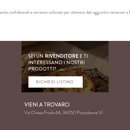
nte confidenziali e verranno utilizzate per ottenere dati aggiuntivi necessari a 
SEI UN
RIVENDITORE
E TI
INTERESSANO I NOSTRI
PRODOTTI?
RICHIEDI LISTINO
VIENI A TROVARCI
Via Chiesa Friola 44, 36050 Pozzoleone VI