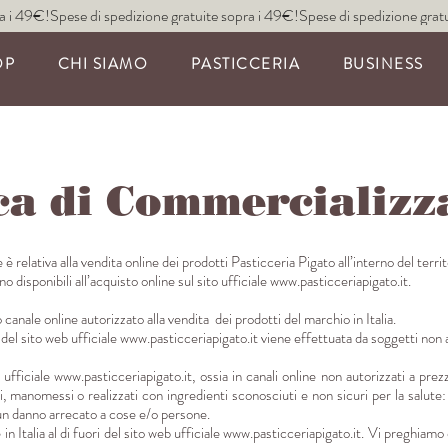
OP
CHI SIAMO
PASTICCERIA
BUSINESS
ca di Commercializz
relativa alla vendita online dei prodotti Pasticceria Pigato all’interno del territo
 disponibili all’acquisto online sul sito ufficiale
www.pasticceriapigato.it
.
 canale online autorizzato alla vendita dei prodotti del marchio in Italia.
i del sito web ufficiale
www.pasticceriapigato.it
viene effettuata da soggetti non a
b ufficiale
www.pasticceriapigato.it
, ossia in canali online non autorizzati a p
i, manomessi o realizzati con ingredienti sconosciuti e non sicuri per la salute:
un danno arrecato a cose e/o persone.
n Italia al di fuori del sito web ufficiale
www.pasticceriapigato.it
. Vi preghiamo 