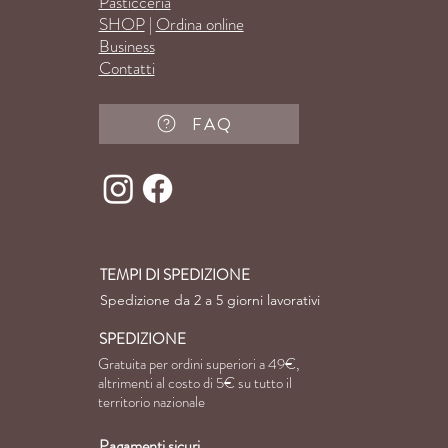
Pasti
cce
ria
SHOP
|
Ordina online
Business
Con
tatti
FAQ
TEMPI DI SPEDIZIONE
Spedizione da 2 a 5 giorni lavorativi
SPEDIZIONE
Gratuita per ordini superiori a 49€,
altrimenti al costo di
5€ su tutto il
territorio nazionale
Pagamenti sicuri