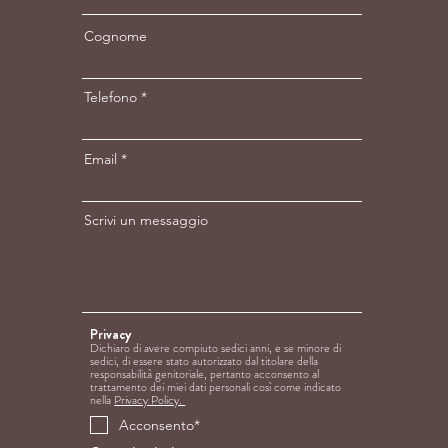
Cognome
Telefono
Email
Scrivi un messaggio
Privacy
Dichiaro di avere compiuto sedici anni, e se minore di
sedici, di essere stato autorizzato dal titolare della
responsabilità genitoriale, pertanto acconsento al
trattamento dei
miei dati personali così come indicato
nella
Privacy Policy.
Acconsento*