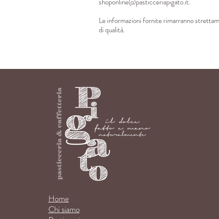
shoponline@pasticceriapigato.it
.
Le informazioni fornite rimarranno strettame
di qualità.
Ho
me
Chi siamo